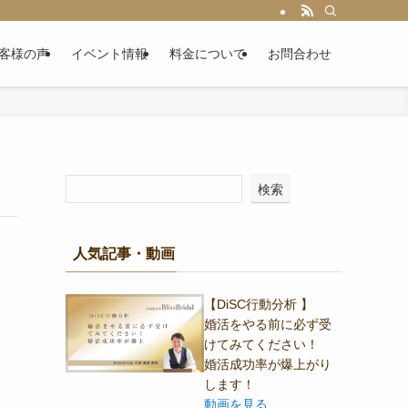
客様の声
イベント情報
料金について
お問合わせ
検索
人気記事・動画
【DiSC行動分析 】
婚活をやる前に必ず受
けてみてください！
婚活成功率が爆上がり
します！
動画を見る