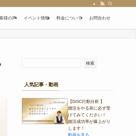
客様の声
イベント情報
料金について
お問合わせ
る
検索
人気記事・動画
【DiSC行動分析 】
婚活をやる前に必ず受
けてみてください！
婚活成功率が爆上がり
します！
動画を見る