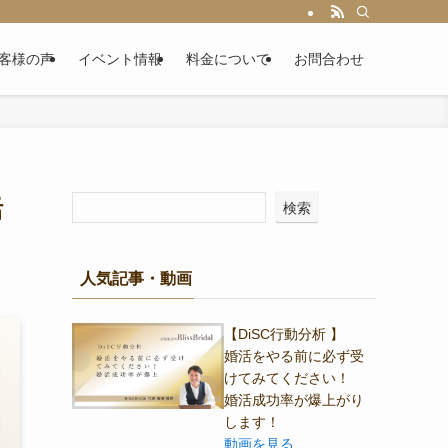
客様の声
イベント情報
料金について
お問合わせ
活
検索
人気記事・動画
【DiSC行動分析 】
婚活をやる前に必ず受
けてみてください！
婚活成功率が爆上がり
します！
動画を見る